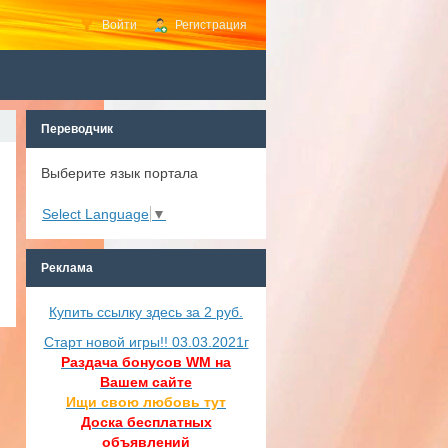
Войти
Регистрация
Переводчик
Выберите язык портала
Select Language
▼
Реклама
Купить ссылку здесь за
2
руб.
Старт новой игры!! 03.03.2021г
Раздача бонусов WM на
Вашем сайте
Ищи свою любовь тут
Доска бесплатных
объявлений